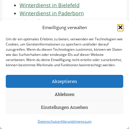
Winterdienst in Bielefeld
Winterdienst in Paderborn
Winterdienst in Gütersloh
Einwilligung verwalten
Winterdienst in Minden
Winterdienst in Detmold
Um dir ein optimales Erlebnis zu bieten, verwenden wir Technologien wie
Cookies, um Geräteinformationen zu speichern und/oder darauf
Winterdienst in Bad Salzuflen
zuzugreifen. Wenn du diesen Technologien zustimmst, können wir Daten
Winterdienst in Bad Oeynhausen
wie das Surfverhalten oder eindeutige IDs auf dieser Website
verarbeiten. Wenn du deine Einwillligung nicht erteilst oder zurückziehst,
Winterdienst in Rheda-Wiedenbrück
können bestimmte Merkmale und Funktionen beeinträchtigt werden.
Winterdienst in Bünde
Winterdienst in Löhne
Akzeptieren
Winterdienst in Lemgo
Winterdienst in Porta Westfalica
Ablehnen
Winterdienst in Lage
Einstellungen Ansehen
Winterdienst in Delbrück
Winterdienst in Rietberg
Datenschutzerklärung
Impressum
Winterdienst in Lübbecke