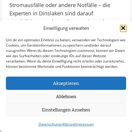
Stromausfälle oder andere Notfälle – die
Experten in Dinslaken sind darauf
spezialisiert, rasch vor Ort zu sein und
Einwilligung verwalten
adäquate Lösungen anzubieten.
Um dir ein optimales Erlebnis zu bieten, verwenden wir Technologien wie
Cookies, um Geräteinformationen zu speichern und/oder darauf
Mit dem Notfallservice in Dinslaken können
zuzugreifen. Wenn du diesen Technologien zustimmst, können wir Daten
Unternehmen beruhigt in die Zukunft blicken,
wie das Surfverhalten oder eindeutige IDs auf dieser Website
verarbeiten. Wenn du deine Einwillligung nicht erteilst oder zurückziehst,
denn sie wissen, dass im Fall der Fälle
können bestimmte Merkmale und Funktionen beeinträchtigt werden.
kompetente Hilfe nur einen Anruf entfernt ist.
Die enge Zusammenarbeit mit lokalen
Akzeptieren
Betrieben und Dienstleistern sorgt dafür,
dass die Probleme schnell und effektiv
Ablehnen
angegangen werden können. Diese lokale
Einstellungen Ansehen
Verankerung garantiert nicht nur eine
schnelle Reaktionszeit, sondern auch ein
Datenschutzerklärung
Impressum
tiefes Verständnis für die spezifischen