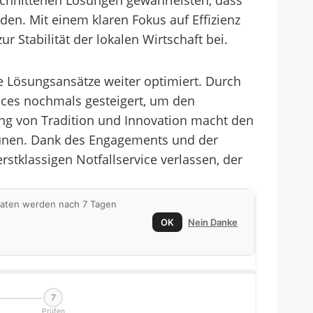
chnittenen Lösungen gewährleisten, dass
en. Mit einem klaren Fokus auf Effizienz
 Stabilität der lokalen Wirtschaft bei.
he Lösungsansätze weiter optimiert. Durch
vices nochmals gesteigert, um den
ng von Tradition und Innovation macht den
munen. Dank des Engagements und der
tklassigen Notfallservice verlassen, der
 Daten werden nach 7 Tagen
OK
Nein Danke
7
Prüfen