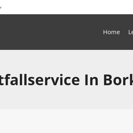
hr
Home
L
fallservice In Bo