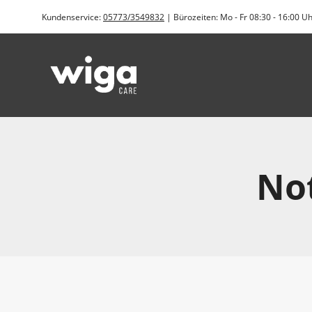
Zum
Kundenservice:
05773/3549832
| Bürozeiten: Mo - Fr 08:30 - 16:00 U
Inhalt
springen
Not