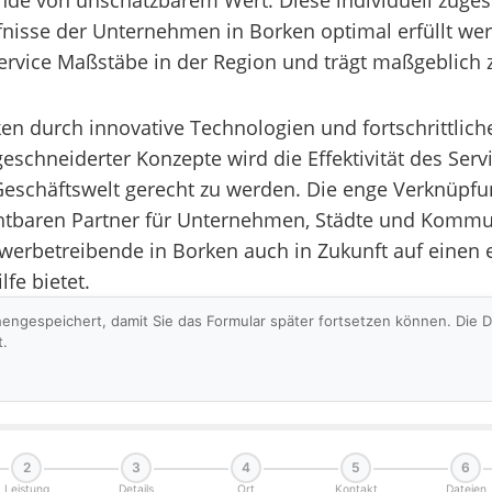
nde von unschätzbarem Wert. Diese individuell zuges
nisse der Unternehmen in Borken optimal erfüllt werd
rvice Maßstäbe in der Region und trägt maßgeblich zur
rken durch innovative Technologien und fortschrittlic
geschneiderter Konzepte wird die Effektivität des Ser
schäftswelt gerecht zu werden. Die enge Verknüpfu
ichtbaren Partner für Unternehmen, Städte und Kom
betreibende in Borken auch in Zukunft auf einen ers
lfe bietet.
hengespeichert, damit Sie das Formular später fortsetzen können. Die
t.
2
3
4
5
6
Leistung
Details
Ort
Kontakt
Dateien