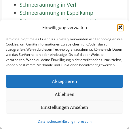
Schneeräumung in Verl
Schneeräumung in Espelkamp
Schneeräumung in Harsewinkel
Einwilligung verwalten
Schneeräumung in Petershagen
Schneeräumung in Lengerich
Um dir ein optimales Erlebnis zu bieten, verwenden wir Technologien wie
Schneeräumung in Versmold
Cookies, um Geräteinformationen zu speichern und/oder darauf
zuzugreifen. Wenn du diesen Technologien zustimmst, können wir Daten
Schneeräumung in Halle (Westf.)
wie das Surfverhalten oder eindeutige IDs auf dieser Website
verarbeiten. Wenn du deine Einwillligung nicht erteilst oder zurückziehst,
Schneeräumung in Enger
können bestimmte Merkmale und Funktionen beeinträchtigt werden.
Schneeräumung in Steinhagen
Schneeräumung in Hiddenhausen
Akzeptieren
Schneeräumung in Vlotho
Schneeräumung in Bad Lippspringe
Ablehnen
Schneeräumung in Oerlinghausen
Einstellungen Ansehen
Schneeräumung in Leopoldshöhe
Schneeräumung in Hövelhof
Datenschutzerklärung
Impressum
Schneeräumung in Herzebrock-Clarholz