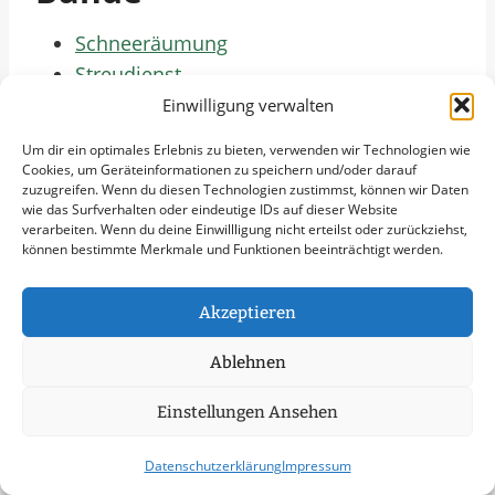
Schneeräumung
Streudienst
Eisglättebekämpfung
Einwilligung verwalten
Schneeabtransport
Um dir ein optimales Erlebnis zu bieten, verwenden wir Technologien wie
Räumung von öffentlichen Flächen
Cookies, um Geräteinformationen zu speichern und/oder darauf
zuzugreifen. Wenn du diesen Technologien zustimmst, können wir Daten
Notfallservice
wie das Surfverhalten oder eindeutige IDs auf dieser Website
verarbeiten. Wenn du deine Einwillligung nicht erteilst oder zurückziehst,
können bestimmte Merkmale und Funktionen beeinträchtigt werden.
Weitere Kategorien In
Bünde
Akzeptieren
Ablehnen
Grünpflege in Bünde
Gartenbau in Bünde
Einstellungen Ansehen
Objektpflege in Bünde
Graupflege in Bünde
Datenschutzerklärung
Impressum