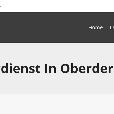
hr
Home
L
dienst In Oberde