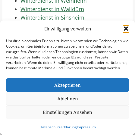
Winterdienst in Weinheim
Winterdienst in Walldürn
Winterdienst in Sinsheim
Winterdienst in Bretten
Einwilligung verwalten
Winterdienst in Oberderdingen
Um dir ein optimales Erlebnis zu bieten, verwenden wir Technologien wie
Winterdienst in Mühlacker
Cookies, um Geräteinformationen zu speichern und/oder darauf
Winterdienst in Eggenstein-
zuzugreifen. Wenn du diesen Technologien zustimmst, können wir Daten
wie das Surfverhalten oder eindeutige IDs auf dieser Website
Leopoldshafen
verarbeiten. Wenn du deine Einwillligung nicht erteilst oder zurückziehst,
Winterdienst in Linkenheim-Hochstetten
können bestimmte Merkmale und Funktionen beeinträchtigt werden.
Winterdienst in Bruchsal
Winterdienst in Philippsburg
Akzeptieren
Winterdienst in Graben-Neudorf
Ablehnen
Winterdienst in Östringen
Winterdienst in Ubstadt-Weiher
Einstellungen Ansehen
Winterdienst in Kraichtal
Jetzt Anfrage Stellen
Datenschutzerklärung
Impressum