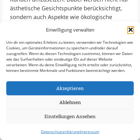
ästhetische Gesichtspunkte berücksichtigt,
sondern auch Aspekte wie ökologische
Nachhaltigkeit und biologische Vielfalt in die
Einwilligung verwalten
Planung integriert. So entstehen grüne
Oasen, die nicht nur schön anzusehen sind,
Um dir ein optimales Erlebnis zu bieten, verwenden wir Technologien wie
Cookies, um Geräteinformationen zu speichern und/oder darauf
sondern auch als wichtige Lebensräume für
zuzugreifen. Wenn du diesen Technologien zustimmst, können wir Daten
wie das Surfverhalten oder eindeutige IDs auf dieser Website
Insekten und Vögel dienen.
verarbeiten. Wenn du deine Einwillligung nicht erteilst oder zurückziehst,
können bestimmte Merkmale und Funktionen beeinträchtigt werden.
Im Jahr 2025 wird die Bedeutung von
naturnahen Grünflächen und urbanen Gärten
Akzeptieren
voraussichtlich weiter zunehmen. In Solms
Ablehnen
sind Gartenbauunternehmen darauf
vorbereitet, innovative Konzepte zu
Einstellungen Ansehen
entwickeln, die den aktuellen Trends und
Bedürfnissen gerecht werden. Durch den
Datenschutzerklärung
Impressum