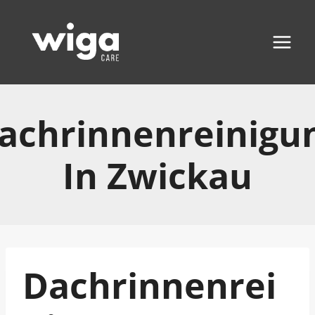
Zum
Inhalt
springen
achrinnenreinigu
In Zwickau
Dachrinnenrei