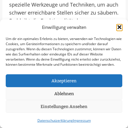
spezielle Werkzeuge und Techniken, um auch
schwer erreichbare Stellen sicher zu säubern.
So bleibt die Funktionalität der
Einwilligung verwalten
Dachentwässerung erhalten und die
Sicherheit des Gebäudes gewährleistet.
Um dir ein optimales Erlebnis zu bieten, verwenden wir Technologien wie
Cookies, um Geräteinformationen zu speichern und/oder darauf
zuzugreifen. Wenn du diesen Technologien zustimmst, können wir Daten
Mit Blick auf das Jahr 2025 wird die
wie das Surfverhalten oder eindeutige IDs auf dieser Website
verarbeiten. Wenn du deine Einwillligung nicht erteilst oder zurückziehst,
Bedeutung der Dachrinnenreinigung in
können bestimmte Merkmale und Funktionen beeinträchtigt werden.
Überherrn weiter zunehmen, da sich
Wetterbedingungen und Umweltfaktoren
Akzeptieren
verändern. Extremere Niederschläge
erfordern eine optimale Entwässerung, um
Ablehnen
Schäden vorzubeugen. Indem
Einstellungen Ansehen
Gewerbebetreibende und Kommunen in
Überherrn frühzeitig auf professionelle
Datenschutzerklärung
Impressum
Dienstleistungen zur Dachrinnenreinigung