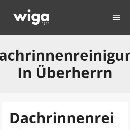
Zum
Inhalt
springen
achrinnenreinigu
In Überherrn
Dachrinnenrei