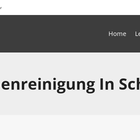
hr
Home
L
enreinigung In S