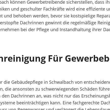
albach können Gewerbetreibende sicherstellen, dass i
en und geschulter Fachkräfte wird eine effiziente u
t und behoben werden, bevor sie kostspielige Repara
erstopfte Dachrinnen gewinnt die regelmäßige Reini
ternehmen bei der Pflege und Instandhaltung ihrer Dac
nreinigung Für Gewerbeb
ür die Gebäudepflege in Schwalbach von entscheiden
, die ansonsten zu schwerwiegenden Schäden führen
 den Dachrinnen an, was nicht nur das Erscheinungsb
systeme beeinträchtigen kann. Eine fachgerechte Da
fluss von Regenwasser und verlängert die Lebensdaue