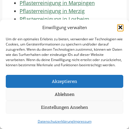
Pflasterreinigung in Marpingen
Pflasterreinigung in Merzig
Pflasterreinigung in Losheim
Pflasterreinigung in Wadern
Einwilligung verwalten
Pflasterreinigung in Beckingen
Um dir ein optimales Erlebnis zu bieten, verwenden wir Technologien wie
Pflasterreinigung in Saarlouis
Cookies, um Geräteinformationen zu speichern und/oder darauf
zuzugreifen. Wenn du diesen Technologien zustimmst, können wir Daten
Pflasterreinigung in Dillingen
wie das Surfverhalten oder eindeutige IDs auf dieser Website
Pflasterreinigung in Schwalbach
verarbeiten. Wenn du deine Einwillligung nicht erteilst oder zurückziehst,
können bestimmte Merkmale und Funktionen beeinträchtigt werden.
Pflasterreinigung in Wadgassen
Pflasterreinigung in Saarwellingen
Akzeptieren
Pflasterreinigung in Überherrn
Pflasterreinigung in Lebach
Ablehnen
Pflasterreinigung in Schmelz
Jetzt Anfrage Stellen
Einstellungen Ansehen
Zum Formular
Datenschutzerklärung
Impressum