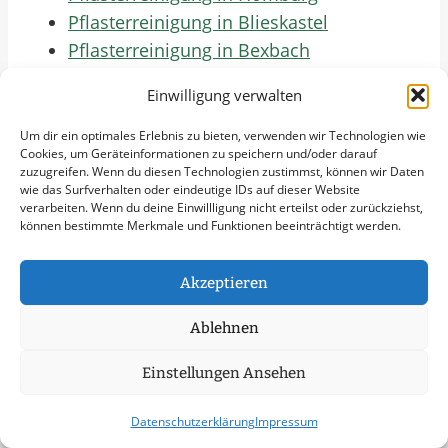
Pflasterreinigung in Blieskastel
Pflasterreinigung in Bexbach
Pflasterreinigung in Kirkel
Einwilligung verwalten
Pflasterreinigung in Neunkirchen
Pflasterreinigung in Illingen
Um dir ein optimales Erlebnis zu bieten, verwenden wir Technologien wie
Cookies, um Geräteinformationen zu speichern und/oder darauf
Pflasterreinigung in Ottweiler
zuzugreifen. Wenn du diesen Technologien zustimmst, können wir Daten
Pflasterreinigung in Eppelborn
wie das Surfverhalten oder eindeutige IDs auf dieser Website
verarbeiten. Wenn du deine Einwillligung nicht erteilst oder zurückziehst,
Pflasterreinigung in Schiffweiler
können bestimmte Merkmale und Funktionen beeinträchtigt werden.
Pflasterreinigung in Spiesen-Elversberg
Pflasterreinigung in Sankt Wendel
Akzeptieren
Pflasterreinigung in Nohfelden
Pflasterreinigung in Tholey
Ablehnen
Pflasterreinigung in Marpingen
Einstellungen Ansehen
Pflasterreinigung in Merzig
Pflasterreinigung in Losheim
Datenschutzerklärung
Impressum
Pflasterreinigung in Wadern