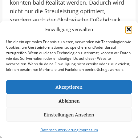
könnten bald Realität werden. Dadurch wird
nicht nur die Streuleistung optimiert,
sondern auch der ökologische Fußabdruck
des Dienstes weiter reduziert. Die Gemeinde
Einwilligung verwalten
Wentorf bei Hamburg bleibt somit auch in
Um dir ein optimales Erlebnis zu bieten, verwenden wir Technologien wie
Zukunft Vorreiter in Sachen moderner und
Cookies, um Geräteinformationen zu speichern und/oder darauf
zuzugreifen. Wenn du diesen Technologien zustimmst, können wir Daten
nachhaltiger Streudienste, die einen
wie das Surfverhalten oder eindeutige IDs auf dieser Website
wichtigen Beitrag zur Verkehrssicherheit in
verarbeiten. Wenn du deine Einwillligung nicht erteilst oder zurückziehst,
können bestimmte Merkmale und Funktionen beeinträchtigt werden.
der Region leisten.
Weitere Themen In
Akzeptieren
Wentorf Bei Hamburg
Ablehnen
Schneeräumung
Eisglättebekämpfung
Einstellungen Ansehen
Bereitschaftsdienst
Datenschutzerklärung
Impressum
Schneeabtransport