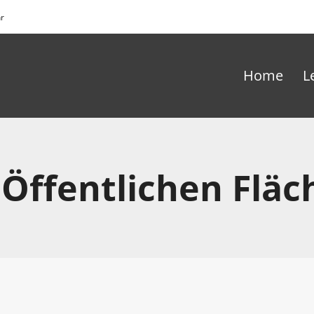
hr
Home
L
ffentlichen Fläc