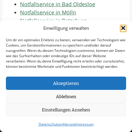
Notfallservice in Bad Oldesloe
Notfallservice in Mölln
Notfallservice in Ratzeburg
Einwilligung verwalten
Notfallservice in Preetz
Notfallservice in Plön
Um dir ein optimales Erlebnis zu bieten, verwenden wir Technologien wie
Notfallservice in Neumünster
Cookies, um Geräteinformationen zu speichern und/oder darauf
zuzugreifen. Wenn du diesen Technologien zustimmst, können wir Daten
Notfallservice in Henstedt-Ulzburg
wie das Surfverhalten oder eindeutige IDs auf dieser Website
Notfallservice in Kaltenkirchen
verarbeiten. Wenn du deine Einwillligung nicht erteilst oder zurückziehst,
können bestimmte Merkmale und Funktionen beeinträchtigt werden.
Jetzt Anfrage Stellen
Akzeptieren
Zum Formular
Ablehnen
Einstellungen Ansehen
Datenschutzerklärung
Impressum