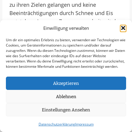
zu ihren Zielen gelangen und keine
Beeinträchtigungen durch Schnee und Eis
entstehen. In enger Zusammenarbeit mit den
Einwilligung verwalten
örtlichen Behörden und Verwaltungen
sorgen die Winterdienste dafür, dass
Um dir ein optimales Erlebnis zu bieten, verwenden wir Technologien wie
Wolmirstedt auch im Winter ein attraktiver
Cookies, um Geräteinformationen zu speichern und/oder darauf
zuzugreifen. Wenn du diesen Technologien zustimmst, können wir Daten
Standort für Unternehmen bleibt.
wie das Surfverhalten oder eindeutige IDs auf dieser Website
verarbeiten. Wenn du deine Einwillligung nicht erteilst oder zurückziehst,
können bestimmte Merkmale und Funktionen beeinträchtigt werden.
Mit Blick auf das Jahr 2025 und die
zunehmenden Herausforderungen durch den
Akzeptieren
Klimawandel gewinnt ein effektiver
Winterdienst in Wolmirstedt noch mehr an
Ablehnen
Bedeutung. Die Anpassung an veränderte
Einstellungen Ansehen
Witterungsbedingungen erfordert innovative
Konzepte und eine vorausschauende
Datenschutzerklärung
Impressum
Planung. Der Winterdienst in Wolmirstedt ist