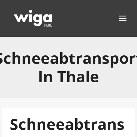
Zum
Inhalt
springen
Schneeabtranspor
In Thale
Schneeabtrans