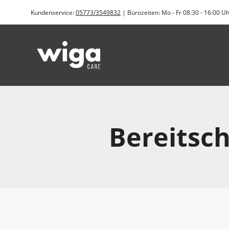
Zum
Kundenservice:
05773/3549832
| Bürozeiten: Mo - Fr 08:30 - 16:00 U
Inhalt
springen
Bereitsc