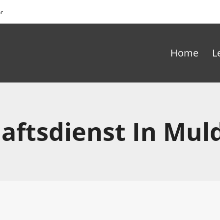
hr
Home
L
haftsdienst In Mul