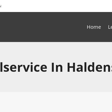
hr
Home
L
lservice In Halde