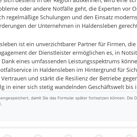
die sich bestens in der Region auskennen, wird eine sc
bleme oder andere Notfälle geht, die Experten vor Ort
ch regelmäßige Schulungen und den Einsatz modernst
orderungen der Unternehmen in Haldensleben gerech
nsleben ist ein unverzichtbarer Partner für Firmen, d
ngagement der Dienstleister ermöglichen es, in Notsi
. Dank eines umfassenden Leistungsspektrums könne
tfallservice in Haldensleben im Hintergrund für Siche
 Vertrauen und stärkt die Resilienz der Betriebe ge
olg in einer sich stetig wandelnden Geschäftswelt bis i
hengespeichert, damit Sie das Formular später fortsetzen können. Die
t.