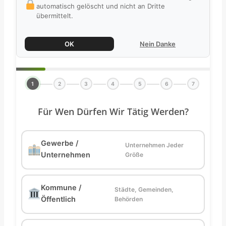
automatisch gelöscht und nicht an Dritte
übermittelt.
OK
Nein Danke
1
2
3
4
5
6
7
Für Wen Dürfen Wir Tätig Werden?
Gewerbe /
Unternehmen Jeder
Unternehmen
Größe
Kommune /
Städte, Gemeinden,
Öffentlich
Behörden