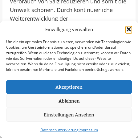
Verbrauch von Salz reduzieren und somit die
Umwelt schonen. Durch kontinuierliche
Weiterentwicklung der
Winterdienststrategien strebt Kleve an, auch
Einwilligung verwalten
zukünftig für sichere Straßenverhältnisse in
Um dir ein optimales Erlebnis zu bieten, verwenden wir Technologien wie
der kalten Jahreszeit zu sorgen und die
Cookies, um Geräteinformationen zu speichern und/oder darauf
Lebensqualität in der Stadt zu verbessern.
zuzugreifen. Wenn du diesen Technologien zustimmst, können wir Daten
wie das Surfverhalten oder eindeutige IDs auf dieser Website
Weitere Themen In Kleve
verarbeiten. Wenn du deine Einwillligung nicht erteilst oder zurückziehst,
können bestimmte Merkmale und Funktionen beeinträchtigt werden.
Schneeräumung
Streudienst
Akzeptieren
Bereitschaftsdienst
Ablehnen
Schneeabtransport
Räumung von öffentlichen Flächen
Einstellungen Ansehen
Notfallservice
Datenschutzerklärung
Impressum