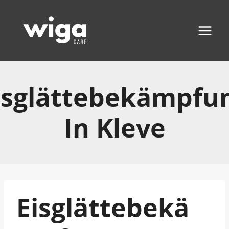
Zum
Inhalt
springen
isglättebekämpfu
In Kleve
Eisglättebekä