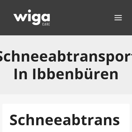
Zum
Inhalt
springen
Schneeabtranspor
In Ibbenbüren
Schneeabtrans