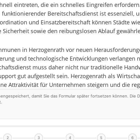
ell eintreten, die ein schnelles Eingreifen erfordern
funktionierender Bereitschaftsdienst ist essenziell, u
Koordination und Einsatzbereitschaft können Städte 
e Sicherheit sowie den reibungslosen Ablauf gewährle
unen in Herzogenrath vor neuen Herausforderungen, 
isierung und technologische Entwicklungen verlangen 
tschaftsdienst muss daher nicht nur traditionelle Ha
Support gut aufgestellt sein. Herzogenrath als Wirtsc
ine Attraktivität für Unternehmen steigern und die re
hengespeichert, damit Sie das Formular später fortsetzen können. Die
t.
2
3
4
5
6