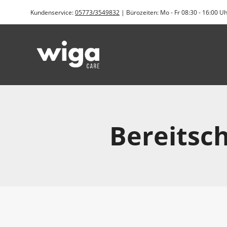
Zum
Kundenservice:
05773/3549832
| Bürozeiten: Mo - Fr 08:30 - 16:00 U
Inhalt
springen
Bereitsc