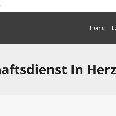
hr
Home
L
haftsdienst In Her