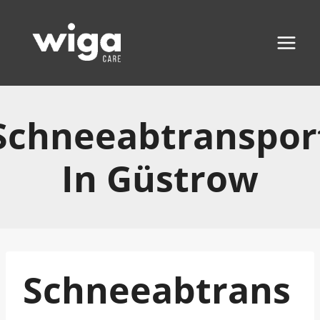
Zum
Inhalt
springen
Schneeabtranspor
In Güstrow
Schneeabtrans