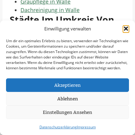
Graupflege in Walle
Dachreinigung in Walle
Städte Im Umkreis Von
50 Km
Einwilligung verwalten
Um dir ein optimales Erlebnis zu bieten, verwenden wir Technologien wie
Schneeräumung in Altstadt
Cookies, um Geräteinformationen zu speichern und/oder darauf
zuzugreifen. Wenn du diesen Technologien zustimmst, können wir Daten
Schneeräumung in Neustadt
wie das Surfverhalten oder eindeutige IDs auf dieser Website
Schneeräumung in Findorff
verarbeiten. Wenn du deine Einwillligung nicht erteilst oder zurückziehst,
können bestimmte Merkmale und Funktionen beeinträchtigt werden.
Schneeräumung in Hemelingen
Schneeräumung in Obervieland
Akzeptieren
Schneeräumung in Schwachhausen
Schneeräumung in Gröpelingen
Ablehnen
Schneeräumung in Horn-Lehe
Schneeräumung in Huchting
Einstellungen Ansehen
Schneeräumung in Oberneuland
Datenschutzerklärung
Impressum
Schneeräumung in Blumenthal