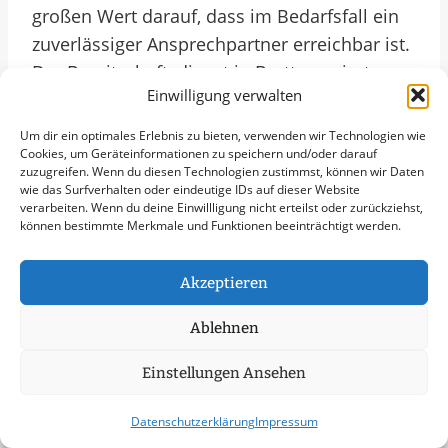
großen Wert darauf, dass im Bedarfsfall ein
zuverlässiger Ansprechpartner erreichbar ist.
Der Bereitschaftsdienst in Bretten agiert
Einwilligung verwalten
effizient und professionell, um Unternehmen
in kritischen Situationen zur Seite zu stehen
Um dir ein optimales Erlebnis zu bieten, verwenden wir Technologien wie
und somit die lokale Wirtschaft zu stärken.
Cookies, um Geräteinformationen zu speichern und/oder darauf
zuzugreifen. Wenn du diesen Technologien zustimmst, können wir Daten
wie das Surfverhalten oder eindeutige IDs auf dieser Website
verarbeiten. Wenn du deine Einwillligung nicht erteilst oder zurückziehst,
Die Stadt Bretten setzt dabei auf ein gut
können bestimmte Merkmale und Funktionen beeinträchtigt werden.
koordiniertes Netzwerk an Dienstleistern, die
im Bereitschaftsdienst tätig sind. Diese
Akzeptieren
Experten stehen bereit, um bei technischen
Problemen, Engpässen oder anderen
Ablehnen
Notfällen schnell und kompetent zu handeln.
Einstellungen Ansehen
Durch die enge Zusammenarbeit zwischen
Gewerbe, Städten und Kommunen wird
Datenschutzerklärung
Impressum
sichergestellt, dass der Bereitschaftsdienst