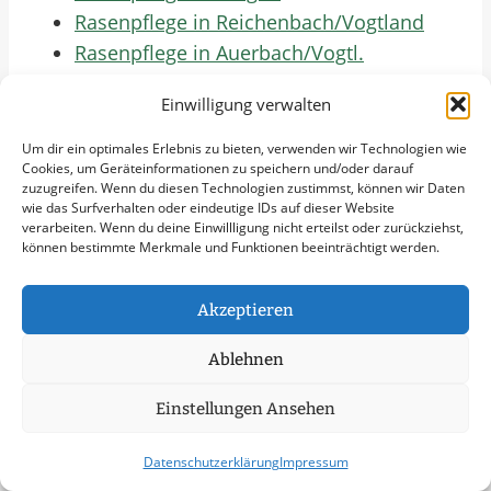
Rasenpflege in Reichenbach/Vogtland
Rasenpflege in Auerbach/Vogtl.
Rasenpflege in Annaberg-Buchholz
Einwilligung verwalten
Rasenpflege in Marienberg
Rasenpflege in Aue-Bad Schlema
Um dir ein optimales Erlebnis zu bieten, verwenden wir Technologien wie
Cookies, um Geräteinformationen zu speichern und/oder darauf
Rasenpflege in Crimmitschau
zuzugreifen. Wenn du diesen Technologien zustimmst, können wir Daten
Rasenpflege in Wurzen
wie das Surfverhalten oder eindeutige IDs auf dieser Website
verarbeiten. Wenn du deine Einwillligung nicht erteilst oder zurückziehst,
Rasenpflege in Eilenburg
können bestimmte Merkmale und Funktionen beeinträchtigt werden.
Rasenpflege in Taucha
Rasenpflege in Schwarzenberg
Akzeptieren
Rasenpflege in Weißwasser
Rasenpflege in Hohenstein-Ernstthal
Ablehnen
Rasenpflege in Löbau
Einstellungen Ansehen
Rasenpflege in Kamenz
Rasenpflege in Borna
Datenschutzerklärung
Impressum
Jetzt Anfrage Stellen