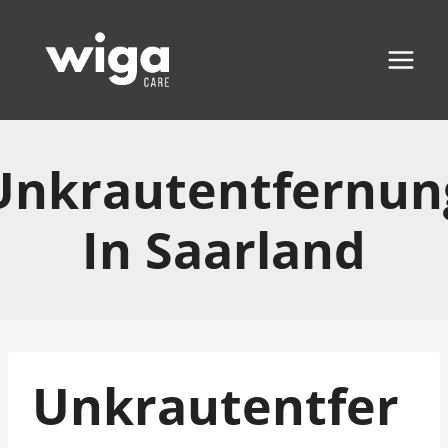
Zum
Inhalt
springen
Unkrautentfernun
In Saarland
Unkrautentfer