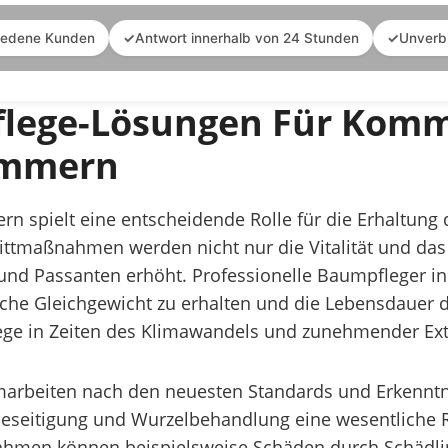
iedene Kunden
✓
Antwort innerhalb von 24 Stunden
✓
Unverb
flege-Lösungen Für Kom
ommern
 spielt eine entscheidende Rolle für die Erhaltung 
maßnahmen werden nicht nur die Vitalität und das 
 und Passanten erhöht. Professionelle Baumpfleger 
e Gleichgewicht zu erhalten und die Lebensdauer de
ege in Zeiten des Klimawandels und zunehmender Ext
beiten nach den neuesten Standards und Erkenntni
zbeseitigung und Wurzelbehandlung eine wesentliche 
ßnahmen können beispielsweise Schäden durch Schädli