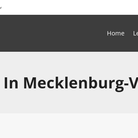
hr
Home
L
 In Mecklenburg