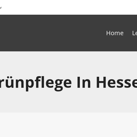
hr
Home
L
rünpflege In Hess