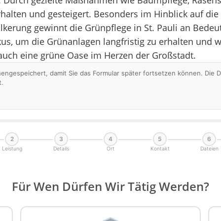
t. Durch gezielte Maßnahmen wie Baumpflege, Rasens
 erhalten und gesteigert. Besonders im Hinblick auf d
kerung gewinnt die Grünpflege in St. Pauli an Bedeut
, um die Grünanlagen langfristig zu erhalten und wei
n auch eine grüne Oase im Herzen der Großstadt.
hengespeichert, damit Sie das Formular später fortsetzen können. Die
t.
2
3
4
5
6
Leistung
Details
Ort
Kontakt
Dateien
Für Wen Dürfen Wir Tätig Werden?