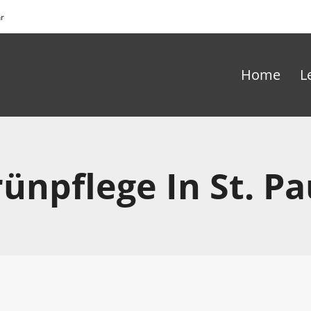
hr
Home
L
ünpflege In St. Pa