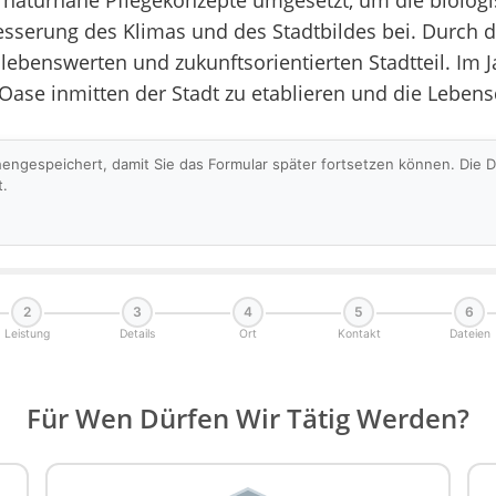
turnahe Pflegekonzepte umgesetzt, um die biologisch
esserung des Klimas und des Stadtbildes bei. Durch d
lebenswerten und zukunftsorientierten Stadtteil. I
Oase inmitten der Stadt zu etablieren und die Lebens
hengespeichert, damit Sie das Formular später fortsetzen können. Die
t.
2
3
4
5
6
Leistung
Details
Ort
Kontakt
Dateien
Für Wen Dürfen Wir Tätig Werden?