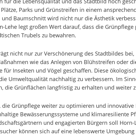
für die Lebensqualität und das Stadtbild hoch geschä
 Plätze, Parks und Grünstreifen in einem ansprechen
d Baumschnitt wird nicht nur die Ästhetik verbesse
n-Lehe legt großen Wert darauf, dass die Grünpflege 
dtischen Trubels zu bewahren.
ägt nicht nur zur Verschönerung des Stadtbildes bei
Maßnahmen wie das Anlegen von Blühstreifen oder di
me für Insekten und Vögel geschaffen. Diese ökologi
 die Umweltqualität nachhaltig zu verbessern. Im Sin
 die Grünflächen langfristig zu erhalten und weiter z
e, die Grünpflege weiter zu optimieren und innovativ
altige Bewässerungssysteme und klimaresiliente Pfl
chaftsgärtnern und engagierten Bürgern soll Horn-L
sucher können sich auf eine lebenswerte Umgebung fr