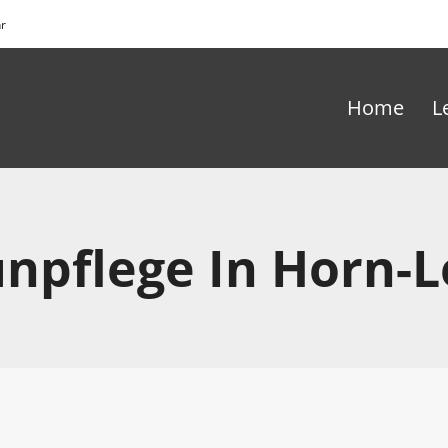
hr
Home
L
npflege In Horn-