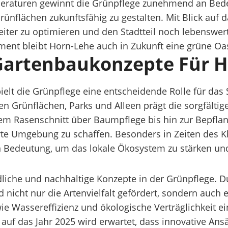
eraturen gewinnt die Grünpflege zunehmend an Bede
rünflächen zukunftsfähig zu gestalten. Mit Blick auf 
iter zu optimieren und den Stadtteil noch lebenswerte
t bleibt Horn-Lehe auch in Zukunft eine grüne Oase
artenbaukonzepte Für H
pielt die Grünpflege eine entscheidende Rolle für da
hen Grünflächen, Parks und Alleen prägt die sorgfälti
gem Rasenschnitt über Baumpflege bis hin zur Bepfl
erte Umgebung zu schaffen. Besonders in Zeiten des 
Bedeutung, um das lokale Ökosystem zu stärken und
liche und nachhaltige Konzepte in der Grünpflege. D
nicht nur die Artenvielfalt gefördert, sondern auch e
ie Wassereffizienz und ökologische Verträglichkeit e
uf das Jahr 2025 wird erwartet, dass innovative Ans