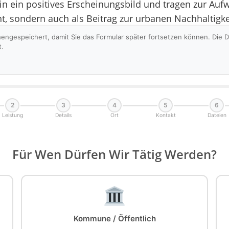
 in ein positives Erscheinungsbild und tragen zur Aufw
cht, sondern auch als Beitrag zur urbanen Nachhaltigk
hengespeichert, damit Sie das Formular später fortsetzen können. Die
t.
2
3
4
5
6
Leistung
Details
Ort
Kontakt
Dateien
Für Wen Dürfen Wir Tätig Werden?
Kommune / Öffentlich