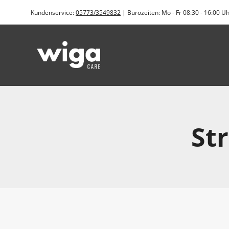
Zum
Kundenservice:
05773/3549832
| Bürozeiten: Mo - Fr 08:30 - 16:00 U
Inhalt
springen
St