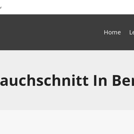
hr
Home
L
rauchschnitt In Ber