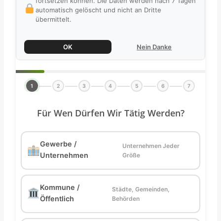
fortsetzen können. Die Daten werden nach 7 Tagen
automatisch gelöscht und nicht an Dritte
übermittelt.
OK
Nein Danke
1
2
3
4
5
6
7
Für Wen Dürfen Wir Tätig Werden?
Gewerbe /
Unternehmen Jeder
Unternehmen
Größe
Kommune /
Städte, Gemeinden,
Öffentlich
Behörden