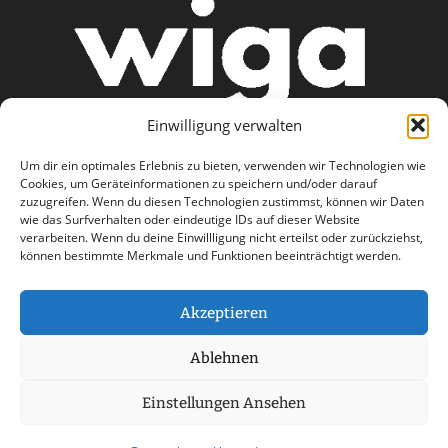
Einwilligung verwalten
Um dir ein optimales Erlebnis zu bieten, verwenden wir Technologien wie
Cookies, um Geräteinformationen zu speichern und/oder darauf
zuzugreifen. Wenn du diesen Technologien zustimmst, können wir Daten
wie das Surfverhalten oder eindeutige IDs auf dieser Website
AGB
Datenschutzerklärung
verarbeiten. Wenn du deine Einwillligung nicht erteilst oder zurückziehst,
können bestimmte Merkmale und Funktionen beeinträchtigt werden.
Haftungsausschluss
Impressum
Kontakt
Akzeptieren
Ablehnen
Einstellungen Ansehen
© 2026 wiga care - a part of Stemweder Service
GmbH & Co. Kg Group