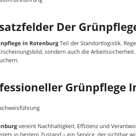
satzfelder Der Grünpfleg
npflege in Rotenburg
Teil der Standortlogistik. Reg
Erscheinungsbild, sondern auch die Arbeitssicherheit
uchern.
ofessioneller Grünpflege 
 Nachweisführung
enburg
vereint Nachhaltigkeit, Effizienz und Verantw
stets in bestem Zustand – ein Service, der sichtbar wi