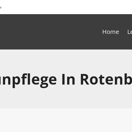
hr
Home
L
npflege In Roten