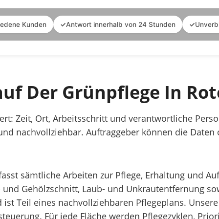
iedene Kunden
✓
Antwort innerhalb von 24 Stunden
✓
Unverb
uf Der Grünpflege In Ro
t: Zeit, Ort, Arbeitsschritt und verantwortliche Per
und nachvollziehbar. Auftraggeber können die Daten on
sst sämtliche Arbeiten zur Pflege, Erhaltung und A
 und Gehölzschnitt, Laub- und Unkrautentfernung s
 ist Teil eines nachvollziehbaren Pflegeplans. Unser
zsteuerung. Für jede Fläche werden Pflegezyklen, Prior