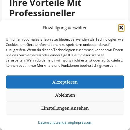
Ihre Vorteile Mit
Professioneller
Grünpflege In Mülheim
Einwilligung verwalten
Ob für kommunale Auftraggeber oder private
Um dir ein optimales Erlebnis zu bieten, verwenden wir Technologien wie
Eigentümer – die professionelle
Grünpflege
Cookies, um Geräteinformationen zu speichern und/oder darauf
zuzugreifen. Wenn du diesen Technologien zustimmst, können wir Daten
in Mülheim
bedeutet Sicherheit, Werterhalt
wie das Surfverhalten oder eindeutige IDs auf dieser Website
verarbeiten. Wenn du deine Einwillligung nicht erteilst oder zurückziehst,
und ein gepflegtes Umfeld, das Vertrauen
können bestimmte Merkmale und Funktionen beeinträchtigt werden.
schafft und nachhaltig Eindruck hinterlässt.
Akzeptieren
Durch die Kombination aus Planung,
Präzision und Nachhaltigkeit entsteht ein
Ablehnen
sichtbarer Mehrwert: Die
Grünpflege in
Einstellungen Ansehen
Mülheim
garantiert ein gepflegtes
Erscheinungsbild, reduziert Haftungsrisiken
Datenschutzerklärung
Impressum
und unterstützt eine positive Wahrnehmung