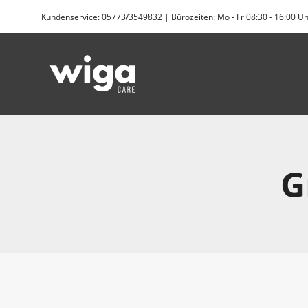
Zum
Kundenservice:
05773/3549832
| Bürozeiten: Mo - Fr 08:30 - 16:00 U
Inhalt
springen
G