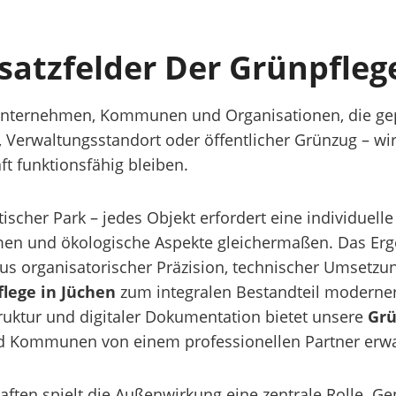
satzfelder Der Grünpfleg
 Unternehmen, Kommunen und Organisationen, die gepf
erwaltungsstandort oder öffentlicher Grünzug – wir 
t funktionsfähig bleiben.
cher Park – jedes Objekt erfordert eine individuelle
men und ökologische Aspekte gleichermaßen. Das Erge
s organisatorischer Präzision, technischer Umsetzun
lege in Jüchen
zum integralen Bestandteil moderner
ruktur und digitaler Dokumentation bietet unsere
Grü
d Kommunen von einem professionellen Partner erwa
ten spielt die Außenwirkung eine zentrale Rolle. Gepf