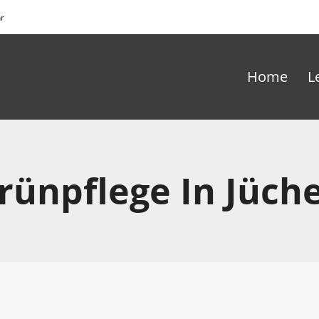
hr
Home
L
rünpflege In Jüch