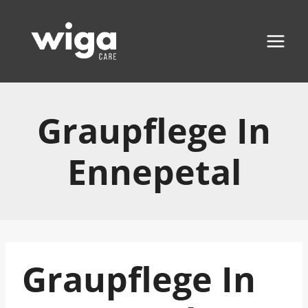
Zum
Inhalt
springen
Graupflege In
Ennepetal
Graupflege In