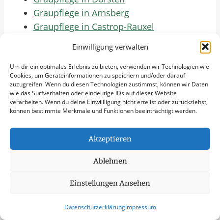
Graupflege in Arnsberg
Graupflege in Castrop-Rauxel
Graupflege in Lüdenscheid
Einwilligung verwalten
Graupflege in Dormagen
Graupflege in Herten
Um dir ein optimales Erlebnis zu bieten, verwenden wir Technologien wie
Cookies, um Geräteinformationen zu speichern und/oder darauf
Graupflege in Langenfeld (Rheinland)
zuzugreifen. Wenn du diesen Technologien zustimmst, können wir Daten
wie das Surfverhalten oder eindeutige IDs auf dieser Website
Graupflege in Unna
verarbeiten. Wenn du deine Einwillligung nicht erteilst oder zurückziehst,
Graupflege in Meerbusch
können bestimmte Merkmale und Funktionen beeinträchtigt werden.
Graupflege in Hilden
Graupflege in Hattingen
Akzeptieren
Graupflege in Menden (Sauerland)
Ablehnen
Graupflege in Gummersbach
Graupflege in Bergkamen
Einstellungen Ansehen
Graupflege in Dülmen
Graupflege in Schwerte
Datenschutzerklärung
Impressum
Graupflege in Erkrath