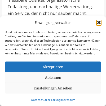
messbare Qualität, organisatorische
Entlastung und nachhaltige Werterhaltung.
Ein Service, der nicht nur sauber macht,
sondern Verantwortung sichtbar macht.
Einwilligung verwalten
Um dir ein optimales Erlebnis zu bieten, verwenden wir Technologien wie
Häufige Fragen Zur
Cookies, um Geräteinformationen zu speichern und/oder darauf
zuzugreifen. Wenn du diesen Technologien zustimmst, können wir Daten
Graupflege In Ratingen
wie das Surfverhalten oder eindeutige IDs auf dieser Website
verarbeiten. Wenn du deine Einwillligung nicht erteilst oder zurückziehst,
können bestimmte Merkmale und Funktionen beeinträchtigt werden.
Was passiert mit dem Kehrgut?
Mit der extern vergebenen
Graupflege in
Akzeptieren
Ratingen
erhalten Sie planbare Leistungen,
gesicherte Nachweise und den Zugriff auf
Ablehnen
spezialisierte Technik. Eigene Ressourcen
Einstellungen Ansehen
werden entlastet, während die Qualität
konstant bleibt. Für Kommunen bedeutet
Datenschutzerklärung
Impressum
das: geringere Personalkosten und