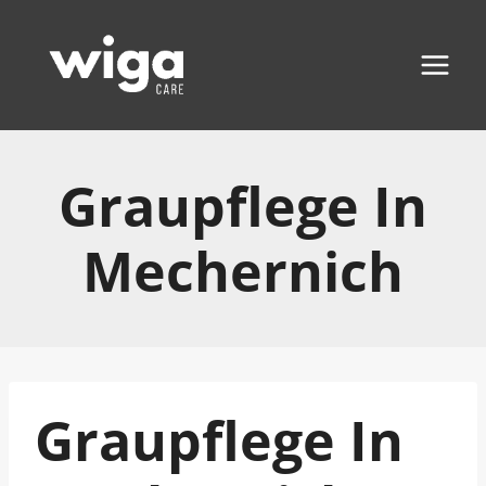
Zum
Inhalt
springen
Graupflege In
Mechernich
Graupflege In