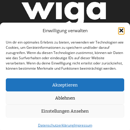
Einwilligung verwalten
Um dir ein optimales Erlebnis zu bieten, verwenden wir Technologien wie
Cookies, um Geräteinformationen zu speichern und/oder darauf
zuzugreifen. Wenn du diesen Technologien zustimmst, können wir Daten
wie das Surfverhalten oder eindeutige IDs auf dieser Website
AGB
Datenschutzerklärung
verarbeiten. Wenn du deine Einwillligung nicht erteilst oder zurückziehst,
können bestimmte Merkmale und Funktionen beeinträchtigt werden.
Haftungsausschluss
Impressum
Kontakt
Akzeptieren
Ablehnen
Einstellungen Ansehen
© 2026 wiga care - a part of Stemweder Service
GmbH & Co. Kg Group
Datenschutzerklärung
Impressum