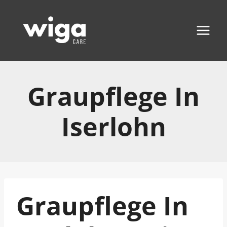
Zum
Inhalt
springen
Graupflege In
Iserlohn
Graupflege In