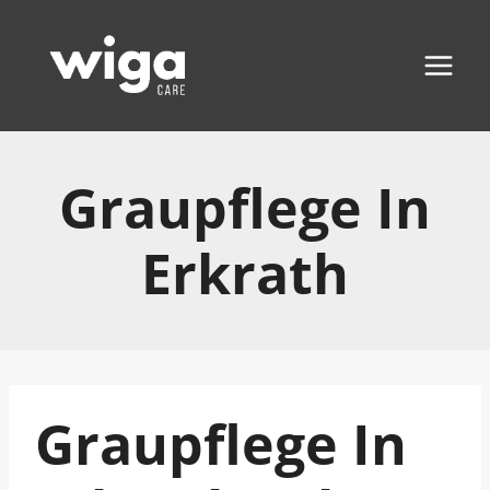
Zum
Inhalt
springen
Graupflege In
Erkrath
Graupflege In