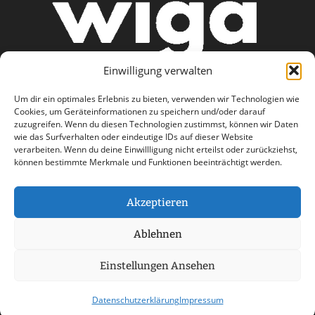
Einwilligung verwalten
Um dir ein optimales Erlebnis zu bieten, verwenden wir Technologien wie
Cookies, um Geräteinformationen zu speichern und/oder darauf
zuzugreifen. Wenn du diesen Technologien zustimmst, können wir Daten
wie das Surfverhalten oder eindeutige IDs auf dieser Website
AGB
Datenschutzerklärung
verarbeiten. Wenn du deine Einwillligung nicht erteilst oder zurückziehst,
können bestimmte Merkmale und Funktionen beeinträchtigt werden.
Haftungsausschluss
Impressum
Kontakt
Akzeptieren
Ablehnen
Einstellungen Ansehen
© 2026 wiga care - a part of Stemweder Service
GmbH & Co. Kg Group
Datenschutzerklärung
Impressum