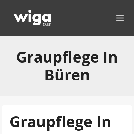
Zum
Inhalt
springen
Graupflege In
Büren
Graupflege In