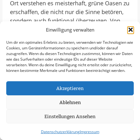
Ort verstehen es meisterhaft, grüne Oasen zu
erschaffen, die nicht nur die Sinne betören,
sondern auch funktional überzeugen. Von
der Gestaltung eleganter Vorgärten bis zur
Einwilligung verwalten
Anlage von ansprechenden Firmengeländen
Um dir ein optimales Erlebnis zu bieten, verwenden wir Technologien wie
– in Melsungen findet sich für jede
Cookies, um Geräteinformationen zu speichern und/oder darauf
zuzugreifen. Wenn du diesen Technologien zustimmst, können wir Daten
Bedürfnisse die passende gärtnerische
wie das Surfverhalten oder eindeutige IDs auf dieser Website
Lösung. Die Experten vor Ort beraten
verarbeiten. Wenn du deine Einwillligung nicht erteilst oder zurückziehst,
können bestimmte Merkmale und Funktionen beeinträchtigt werden.
individuell, gehen auf spezifische Wünsche
ein und setzen mit fachkundigem Blick jede
Akzeptieren
Grünfläche ins rechte Licht. Melsungen wird
so nicht nur zu einem Ort des Wandels,
Ablehnen
sondern auch des beständigen Wachstums
und der natürlichen Schönheit.
Einstellungen Ansehen
Datenschutzerklärung
Impressum
Im Jahr 2025 erfreut sich Melsungen an