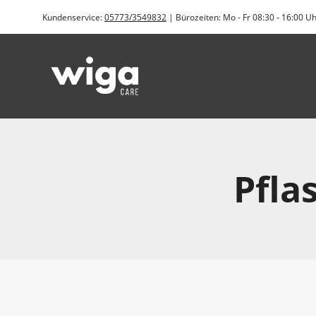
Zum
Kundenservice:
05773/3549832
| Bürozeiten: Mo - Fr 08:30 - 16:00 U
Inhalt
springen
Pfla