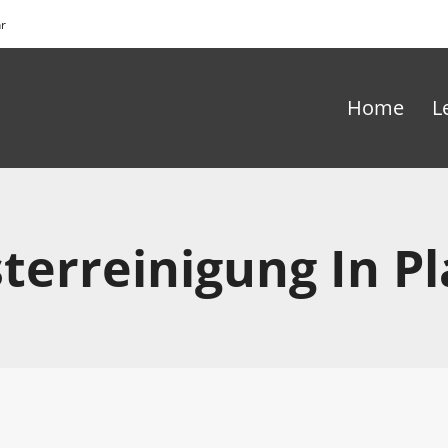
hr
Home
L
sterreinigung In P