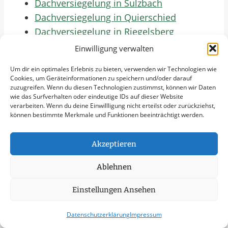
Dachversiegelung in Sulzbach
Dachversiegelung in Quierschied
Dachversiegelung in Riegelsberg
Dachversiegelung in Friedrichsthal
Einwilligung verwalten
Dachversiegelung in Völklingen
Um dir ein optimales Erlebnis zu bieten, verwenden wir Technologien wie
Dachversiegelung in Püttlingen
Cookies, um Geräteinformationen zu speichern und/oder darauf
Dachversiegelung in Sankt Ingbert
zuzugreifen. Wenn du diesen Technologien zustimmst, können wir Daten
wie das Surfverhalten oder eindeutige IDs auf dieser Website
Dachversiegelung in Homburg
verarbeiten. Wenn du deine Einwillligung nicht erteilst oder zurückziehst,
können bestimmte Merkmale und Funktionen beeinträchtigt werden.
Dachversiegelung in Blieskastel
Dachversiegelung in Bexbach
Akzeptieren
Dachversiegelung in Kirkel
Dachversiegelung in Neunkirchen
Ablehnen
Dachversiegelung in Illingen
Dachversiegelung in Ottweiler
Einstellungen Ansehen
Dachversiegelung in Eppelborn
Datenschutzerklärung
Impressum
Dachversiegelung in Schiffweiler