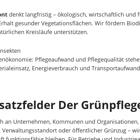
ont
denkt langfristig – ökologisch, wirtschaftlich und f
rhalt gesunder Vegetationsflächen. Wir fördern Biod
atürlichen Kreisläufe unterstützen.
Insekten
henökonomie: Pflegeaufwand und Pflegequalität stehe
erialeinsatz, Energieverbrauch und Transportaufwan
satzfelder Der Grünpfleg
ich an Unternehmen, Kommunen und Organisationen, di
erwaltungsstandort oder öffentlicher Grünzug – wir 
t funktionsfähig bleiben. Für Betriebe und Industriea