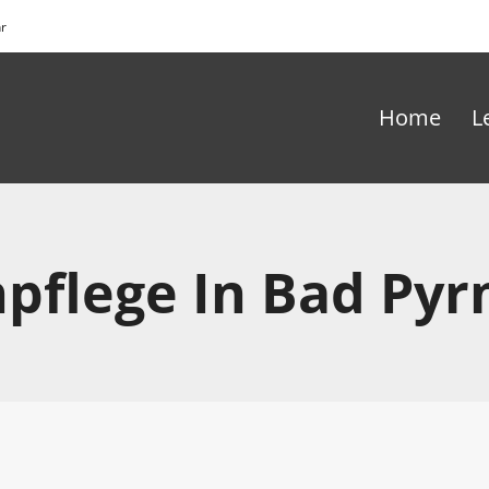
hr
Home
L
pflege In Bad Py