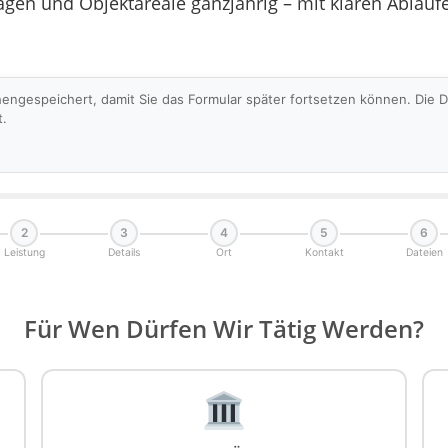
n und Objektareale ganzjährig – mit klaren Abläufe
hengespeichert, damit Sie das Formular später fortsetzen können. Die
t.
2
3
4
5
6
Leistung
Details
Ort
Kontakt
Dateien
Für Wen Dürfen Wir Tätig Werden?